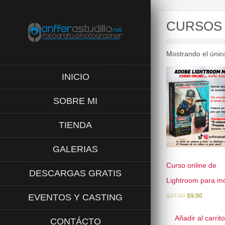
CURSOS
Mostrando el únic
INICIO
SOBRE MI
TIENDA
GALERIAS
Curso online de
DESCARGAS GRATIS
Lightroom para mó
EVENTOS Y CASTING
$
27.00
$
9.90
Añadir al carrito
CONTÁCTO