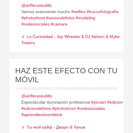
@anfferastudillo
Vamos avanzando mucho
#selfies
#trucosfotografia
#photoshoot
#sesiondefotos
#modeling
#redessociales
#camara
♬ La Curiosidad - Jay Wheeler & DJ Nelson & Myke
Towers
HAZ ESTE EFECTO CON TU
MÓVIL
@anfferastudillo
Espectacular iluminación profesional
#picsart
#edicion
#ediciondefotos
#photoshoot
#redessociales
#aprendiendoentiktok
♬ Ты мой кайф - Джаро & Ханза