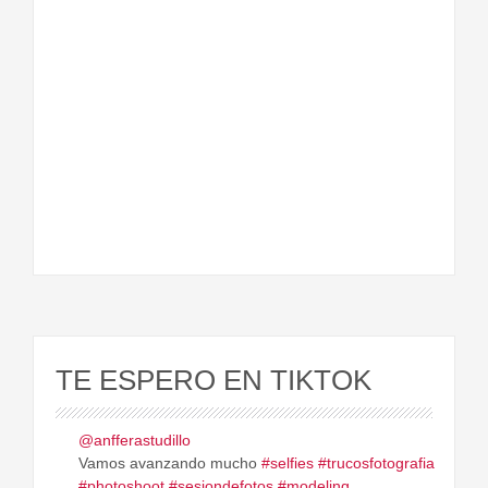
TE ESPERO EN TIKTOK
@anfferastudillo
Vamos avanzando mucho
#selfies
#trucosfotografia
#photoshoot
#sesiondefotos
#modeling