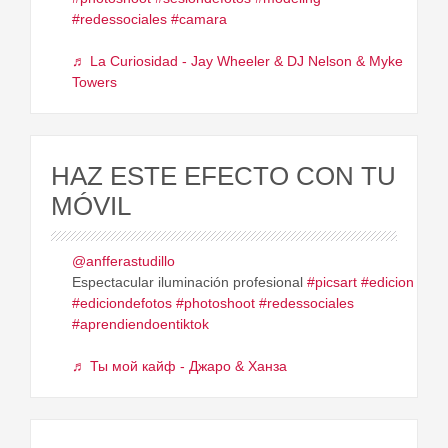
#redessociales
#camara
♬ La Curiosidad - Jay Wheeler & DJ Nelson & Myke
Towers
HAZ ESTE EFECTO CON TU
MÓVIL
@anfferastudillo
Espectacular iluminación profesional
#picsart
#edicion
#ediciondefotos
#photoshoot
#redessociales
#aprendiendoentiktok
♬ Ты мой кайф - Джаро & Ханза