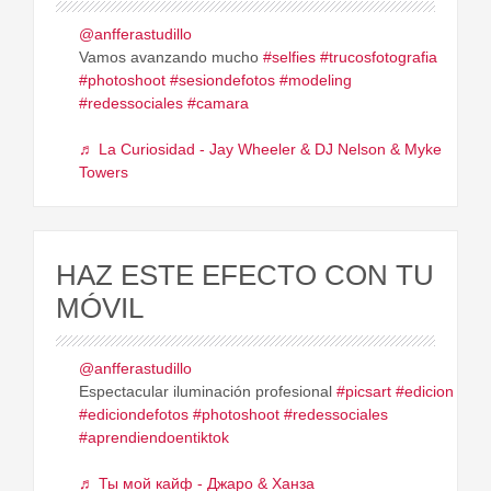
@anfferastudillo
Vamos avanzando mucho
#selfies
#trucosfotografia
#photoshoot
#sesiondefotos
#modeling
#redessociales
#camara
♬ La Curiosidad - Jay Wheeler & DJ Nelson & Myke
Towers
HAZ ESTE EFECTO CON TU
MÓVIL
@anfferastudillo
Espectacular iluminación profesional
#picsart
#edicion
#ediciondefotos
#photoshoot
#redessociales
#aprendiendoentiktok
♬ Ты мой кайф - Джаро & Ханза