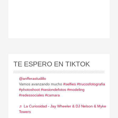
TE ESPERO EN TIKTOK
@anfferastudillo
Vamos avanzando mucho
#selfies
#trucosfotografia
#photoshoot
#sesiondefotos
#modeling
#redessociales
#camara
♬ La Curiosidad - Jay Wheeler & DJ Nelson & Myke
Towers