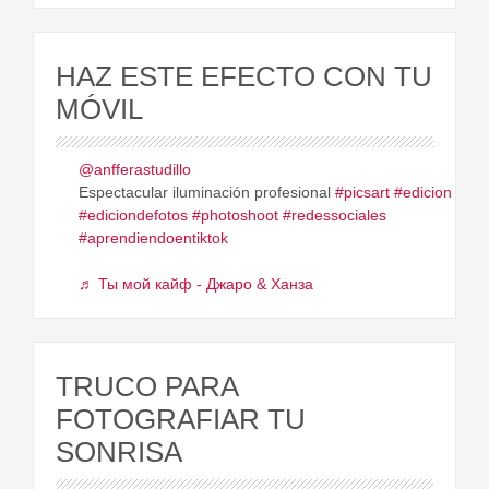
HAZ ESTE EFECTO CON TU
MÓVIL
@anfferastudillo
Espectacular iluminación profesional
#picsart
#edicion
#ediciondefotos
#photoshoot
#redessociales
#aprendiendoentiktok
♬ Ты мой кайф - Джаро & Ханза
TRUCO PARA
FOTOGRAFIAR TU
SONRISA