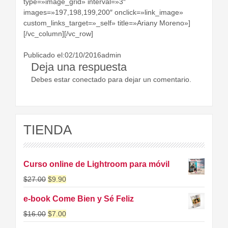
type=»image_grid» interval=»3″
images=»197,198,199,200″ onclick=»link_image»
custom_links_target=»_self» title=»Ariany Moreno»]
[/vc_column][/vc_row]
Publicado el:02/10/2016admin
Deja una respuesta
Debes estar conectado para dejar un comentario.
TIENDA
Curso online de Lightroom para móvil
$
27.00
$
9.90
e-book Come Bien y Sé Feliz
$
16.00
$
7.00