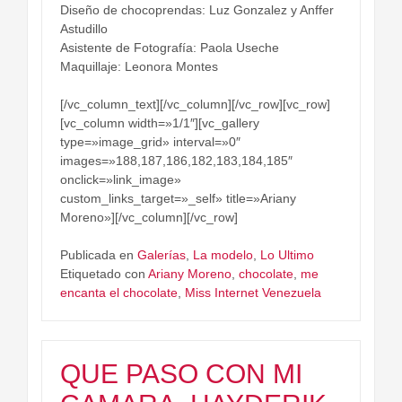
Diseño de chocoprendas: Luz Gonzalez y Anffer
Astudillo
Asistente de Fotografía: Paola Useche
Maquillaje: Leonora Montes
[/vc_column_text][/vc_column][/vc_row][vc_row]
[vc_column width=»1/1″][vc_gallery
type=»image_grid» interval=»0″
images=»188,187,186,182,183,184,185″
onclick=»link_image»
custom_links_target=»_self» title=»Ariany
Moreno»][/vc_column][/vc_row]
Publicada en
Galerías
,
La modelo
,
Lo Ultimo
Etiquetado con
Ariany Moreno
,
chocolate
,
me
encanta el chocolate
,
Miss Internet Venezuela
QUE PASO CON MI