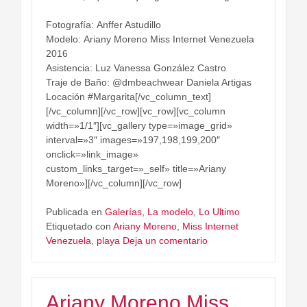
Fotografía: Anffer Astudillo
Modelo: Ariany Moreno Miss Internet Venezuela​
2016
Asistencia: Luz Vanessa González Castro
Traje de Baño: @dmbeachwear Daniela Artigas
Locación #Margarita[/vc_column_text]
[/vc_column][/vc_row][vc_row][vc_column
width=»1/1″][vc_gallery type=»image_grid»
interval=»3″ images=»197,198,199,200″
onclick=»link_image»
custom_links_target=»_self» title=»Ariany
Moreno»][/vc_column][/vc_row]
Publicada en
Galerías
,
La modelo
,
Lo Ultimo
Etiquetado con
Ariany Moreno
,
Miss Internet
Venezuela
,
playa
Deja un comentario
Ariany Moreno Miss